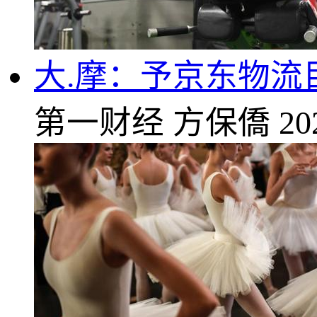
大.摩：予京东物流目
第一财经
方保僑
20