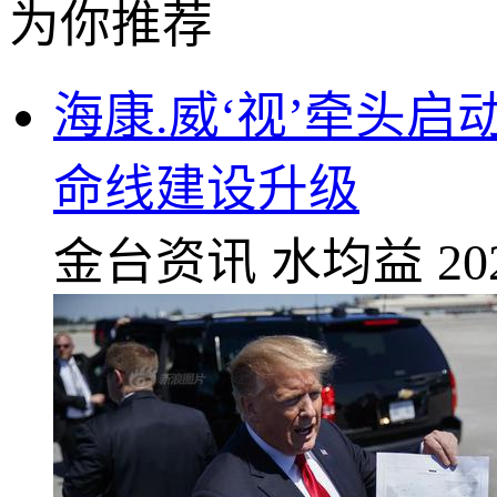
为你推荐
海康.威‘视’牵头
命线建设升级
金台资讯
水均益
20