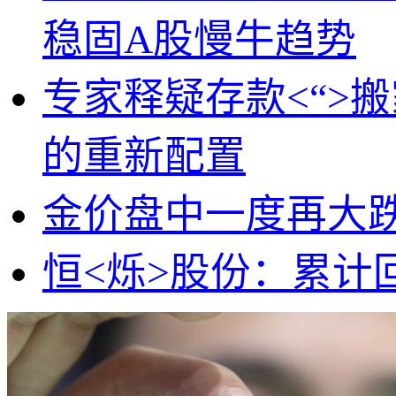
稳固A股慢牛趋势
专家释疑存款<“>
的重新配置
金价盘中一度再大跌，
恒<烁>股份：累计回