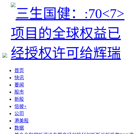
首页
快讯
要闻
股市
新股
信披+
公司
港美股
数据