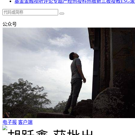
基金
金融
视听
评论
专题
产经
创投
科创板
新三板
投教
ESG
滚
公众号
电子报
客户端